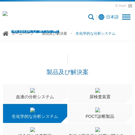
E-mail
日本語
製品及び解決案
ホームページ
製品及び解決案
生化学的な分析システム
製品及び解決案
血液の分析システム
尿検査装置
生化学的な分析システム
POCT診断製品
総合的な検査製品
動物の医学的な診断に関する製品
Flow Cytometer