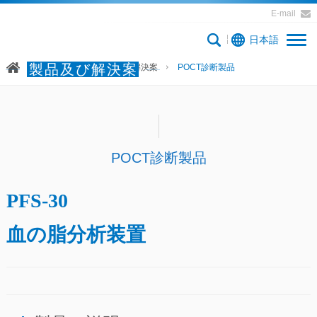
E-mail
日本語
製品及び解決案
ホームページ
製品及び解決案
POCT診断製品
POCT診断製品
PFS-30
血の脂分析装置