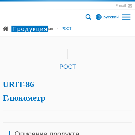
E-mail
русский
Продукция
Главная
Продукция
POCT
POCT
URIT-86
Глюкометр
Описание продукта