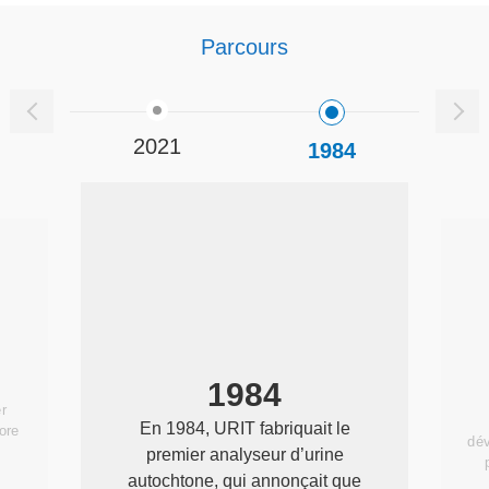
Parcours
9
2021
1984
1984
r
En 1984, URIT fabriquait le
ore
dév
premier analyseur d’urine
autochtone, qui annonçait que