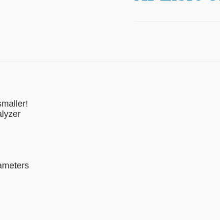
maller!
alyzer
ameters