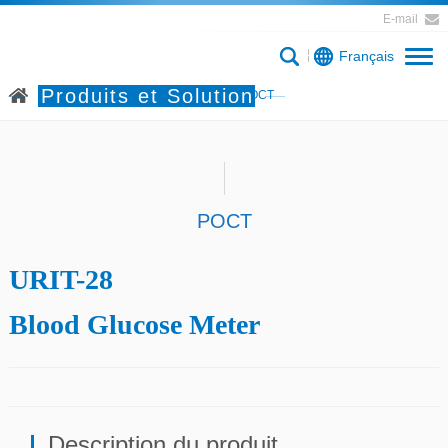
E-mail
Français
Produits et Solution
Accueil
Produits et Solution
POCT
POCT
URIT-28
Blood Glucose Meter
Description du produit