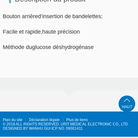
Bouton arrièred’insertion de bandelettes;
Facile et rapide,haute précision
Méthode duglucose déshydrogénase
HAUT
Plan du site
Déclaration légale
Plus de liens
© 2018 ALL RIGHTS RESERVED. URIT MEDICAL ELECTRONIC CO., LTD.
DESIGNED BY
WANHU
GUI ICP NO. 09001411